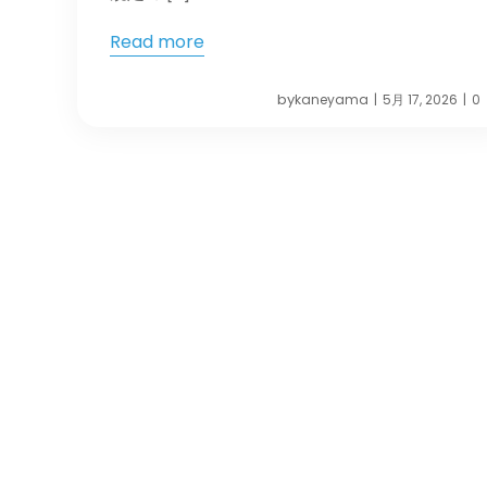
Read more
by
kaneyama
5月 17, 2026
0
|
|