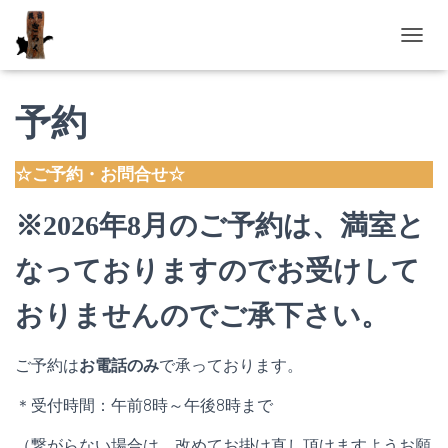
ナ
ビ
ゲ
ー
予約
シ
ョ
ン
☆ご予約・お問合せ☆
を
切
※2026年8月のご予約は、満室と
り
替
え
なっておりますのでお受けして
おりませんのでご承下さい。
ご予約は
お電話のみ
で承っております。
＊受付時間：午前8時～午後8時まで
（繋がらない場合は、改めてお掛け直し頂けますようお願