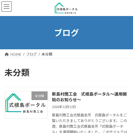
コ
ナ
ン
ビ
テ
ゲ
ン
ー
ツ
シ
ブログ
へ
ョ
ス
ン
キ
に
ッ
移
HOME
ブログ
未分類
プ
動
未分類
新島村商工会 式根島ポータル～運用開
未分類
始のお知らせ～
2024年12月12日
新島村商工会式根島支所 式根島ポータルをご
覧いただきましてありがとうございます。 この
度、新島村商工会式根島支所『式根島ポータ
ル』を運用開始いたしました。 このサイトでは